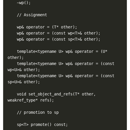
    ~wp();

    // Assignment

    wp& operator = (T* other);

    wp& operator = (const wp<T>& other);

    wp& operator = (const sp<T>& other);

    template<typename U> wp& operator = (U* 
other);

    template<typename U> wp& operator = (const 
wp<U>& other);

    template<typename U> wp& operator = (const 
sp<U>& other);

    void set_object_and_refs(T* other, 
weakref_type* refs);

    // promotion to sp

    sp<T> promote() const;
