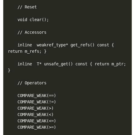
    // Reset

    void clear();

    // Accessors

    inline  weakref_type* get_refs() const { 
return m_refs; }

    inline  T* unsafe_get() const { return m_ptr; 
}

    // Operators

    COMPARE_WEAK(==)

    COMPARE_WEAK(!=)

    COMPARE_WEAK(>)

    COMPARE_WEAK(<)

    COMPARE_WEAK(<=)

    COMPARE_WEAK(>=)
