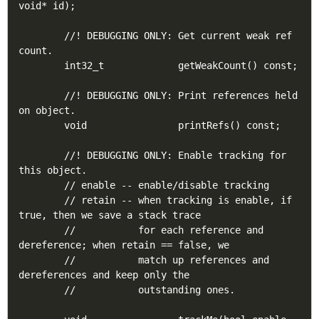
void* id);

        //! DEBUGGING ONLY: Get current weak ref 
count.

        int32_t             getWeakCount() const;

        //! DEBUGGING ONLY: Print references held 
on object.

        void                printRefs() const;

        //! DEBUGGING ONLY: Enable tracking for 
this object.

        // enable -- enable/disable tracking

        // retain -- when tracking is enable, if 
true, then we save a stack trace

        //           for each reference and 
dereference; when retain == false, we

        //           match up references and 
dereferences and keep only the

        //           outstanding ones.
