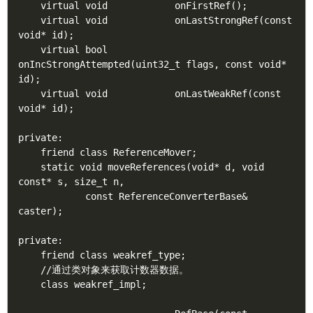
    virtual void            onFirstRef();

    virtual void            onLastStrongRef(const 
void* id);

    virtual bool            
onIncStrongAttempted(uint32_t flags, const void* 
id);

    virtual void            onLastWeakRef(const 
void* id);

private:

    friend class ReferenceMover;

    static void moveReferences(void* d, void 
const* s, size_t n,

            const ReferenceConverterBase& 
caster);

private:

    friend class weakref_type;

    //通过类对象来获取计数器数据。

    class weakref_impl;
