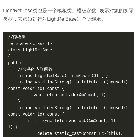
LightRefBase类也是一个模板类。模板参数T表示对象的实际
类型，它必须进行对LightRefBase这个类继承。
//模板类

template <class T>

class LightRefBase

{

public:

    //公共的内联函数

    inline LightRefBase() : mCount(0) { }

    inline void incStrong(__attribute__((unused)) 
const void* id) const {

        __sync_fetch_and_add(&mCount, 1);

    }

    inline void decStrong(__attribute__((unused)) 
const void* id) const {

        if (__sync_fetch_and_sub(&mCount, 1) == 
1) {

            delete static_cast<const T*>(this);
