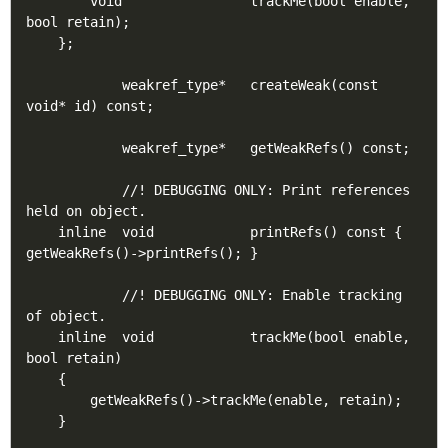
        void                trackMe(bool enable, 
bool retain);

    };

            weakref_type*   createWeak(const 
void* id) const;

            weakref_type*   getWeakRefs() const;

            //! DEBUGGING ONLY: Print references 
held on object.

    inline  void            printRefs() const { 
getWeakRefs()->printRefs(); }

            //! DEBUGGING ONLY: Enable tracking 
of object.

    inline  void            trackMe(bool enable, 
bool retain)

    {

        getWeakRefs()->trackMe(enable, retain);

    }
