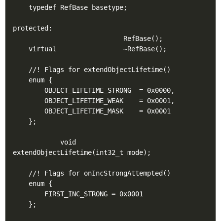
    typedef RefBase basetype;

protected:

                            RefBase();

    virtual                 ~RefBase();

    //! Flags for extendObjectLifetime()

    enum {

        OBJECT_LIFETIME_STRONG  = 0x0000,

        OBJECT_LIFETIME_WEAK    = 0x0001,

        OBJECT_LIFETIME_MASK    = 0x0001

    };

            void            
extendObjectLifetime(int32_t mode);

    //! Flags for onIncStrongAttempted()

    enum {

        FIRST_INC_STRONG = 0x0001

    };
