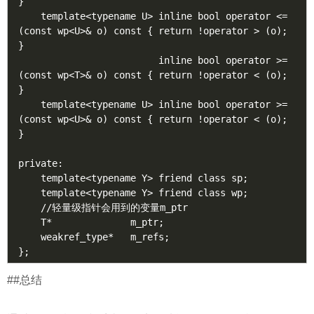
}

    template<typename U> inline bool operator <= 
(const wp<U>& o) const { return !operator > (o); 
}

                         inline bool operator >= 
(const wp<T>& o) const { return !operator < (o); 
}

    template<typename U> inline bool operator >= 
(const wp<U>& o) const { return !operator < (o); 
}

private:

    template<typename Y> friend class sp;

    template<typename Y> friend class wp;

    //轻量级指针会用到的变量m_ptr

    T*              m_ptr;

    weakref_type*   m_refs;

##总结