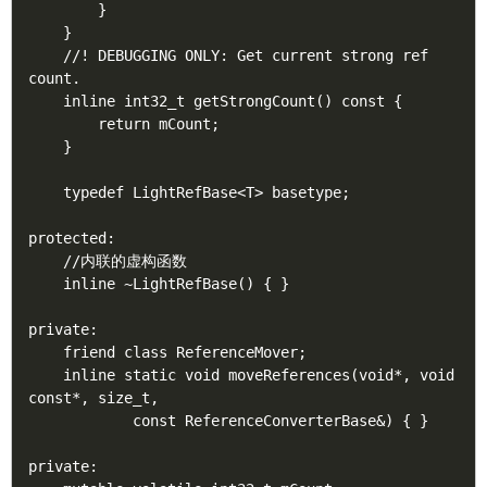
        }

    }

    //! DEBUGGING ONLY: Get current strong ref 
count.

    inline int32_t getStrongCount() const {

        return mCount;

    }

    typedef LightRefBase<T> basetype;

protected:

    //内联的虚构函数

    inline ~LightRefBase() { }

private:

    friend class ReferenceMover;

    inline static void moveReferences(void*, void 
const*, size_t,

            const ReferenceConverterBase&) { }

private:
