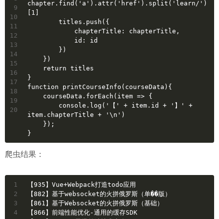
chapter.find('a').attr('href').split('learn/')
9
[1]
10
        titles.push({
11
            chapterTitle: chapterTitle,
12
            id: id
13
        })
14
    })
15
    return titles
16
}
17
function printCourseInfo(courseData){
18
    courseData.forEach(item => {
19
        console.log('【' + item.id + '】' + 
20
item.chapterTitle + '\n')
    });
}
爬虫结果：
1
【935】Vue+Webpack打造todo应用
2
【882】基于websocket的火拼俄罗斯（单��版）
3
【861】基于Websocket的火拼俄罗斯（基础）
4
【866】前端性能优化-通用的缓存SDK