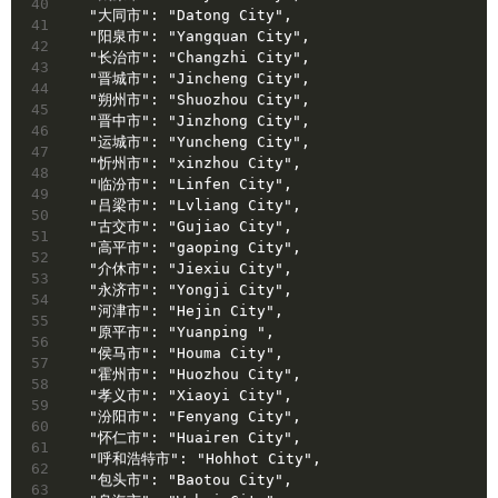
40
  "大同市": "Datong City",
41
  "阳泉市": "Yangquan City",
42
  "长治市": "Changzhi City",
43
  "晋城市": "Jincheng City",
44
  "朔州市": "Shuozhou City",
45
  "晋中市": "Jinzhong City",
46
  "运城市": "Yuncheng City",
47
  "忻州市": "xinzhou City",
48
  "临汾市": "Linfen City",
49
  "吕梁市": "Lvliang City",
50
  "古交市": "Gujiao City",
51
  "高平市": "gaoping City",
52
  "介休市": "Jiexiu City",
53
  "永济市": "Yongji City",
54
  "河津市": "Hejin City",
55
  "原平市": "Yuanping ",
56
  "侯马市": "Houma City",
57
  "霍州市": "Huozhou City",
58
  "孝义市": "Xiaoyi City",
59
  "汾阳市": "Fenyang City",
60
  "怀仁市": "Huairen City",
61
  "呼和浩特市": "Hohhot City",
62
  "包头市": "Baotou City",
63