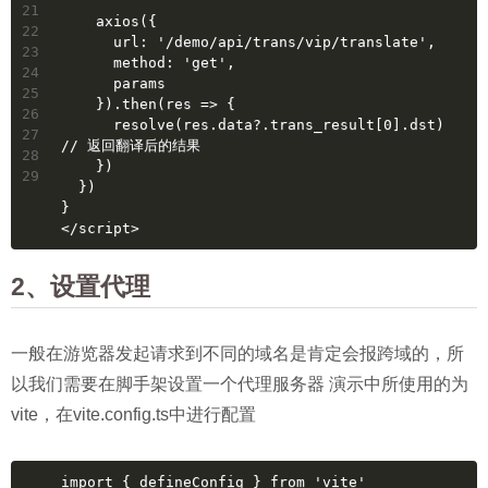
21
    axios({
22
      url: '/demo/api/trans/vip/translate',
23
      method: 'get',
24
      params
25
    }).then(res => {
26
      resolve(res.data?.trans_result[0].dst) 
27
// 返回翻译后的结果
28
    })
29
  })
}
</script>
2、设置代理
一般在游览器发起请求到不同的域名是肯定会报跨域的，所
以我们需要在脚手架设置一个代理服务器 演示中所使用的为
vite，在vite.config.ts中进行配置
import { defineConfig } from 'vite'