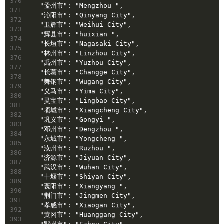
370
  "孟州市": "Mengzhou ",
371
  "沁阳市": "Qinyang City",
372
  "卫辉市": "Weihui City",
373
  "辉县市": "huixian ",
374
  "长垣市": "Nagasaki City",
375
  "林州市": "Linzhou City",
376
  "禹州市": "Yuzhou City",
377
  "长葛市": "Changge City",
378
  "舞钢市": "Wugang City",
379
  "义马市": "Yima City",
380
  "灵宝市": "Lingbao City",
381
  "项城市": "Xiangcheng City",
382
  "巩义市": "Gongyi ",
383
  "邓州市": "Dengzhou ",
384
  "永城市": "Yongcheng ",
385
  "汝州市": "Ruzhou ",
386
  "济源市": "Jiyuan City",
387
  "武汉市": "Wuhan City",
388
  "十堰市": "Shiyan City",
389
  "襄阳市": "Xiangyang ",
390
  "荆门市": "Jingmen City",
391
  "孝感市": "Xiaogan City",
392
  "黄冈市": "Huanggang City",
393