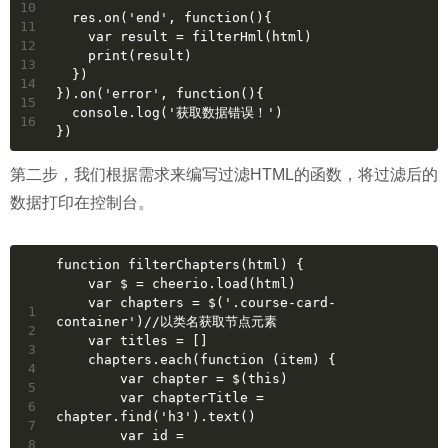
10
  res.on('end', function(){
11
    var result = filterHml(html)
12
    print(result)
13
  })
14
}).on('error', function(){
15
  console.log('获取数据错误！')
16
})
第二步，我们根据需求来编写过滤HTML的函数，将过滤后的
数据打印在控制台。
function filterChapters(html) {
    var $ = cheerio.load(html)
    var chapters = $('.course-card-
1
container')//以类名获取节点元素
2
    var titles = []
3
    chapters.each(function (item) {
4
        var chapter = $(this)
5
        var chapterTitle = 
6
chapter.find('h3').text()
7
        var id = 
8