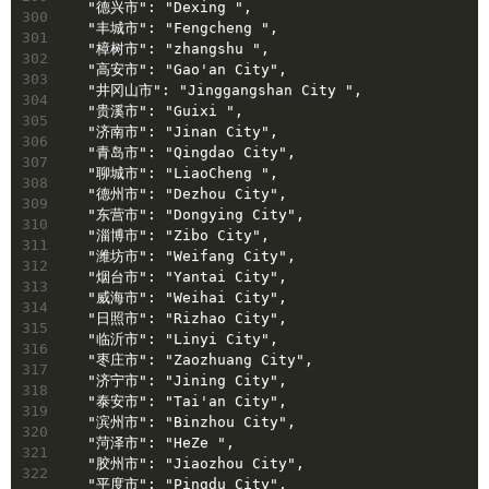
  "德兴市": "Dexing ",
300
  "丰城市": "Fengcheng ",
301
  "樟树市": "zhangshu ",
302
  "高安市": "Gao'an City",
303
  "井冈山市": "Jinggangshan City ",
304
  "贵溪市": "Guixi ",
305
  "济南市": "Jinan City",
306
  "青岛市": "Qingdao City",
307
  "聊城市": "LiaoCheng ",
308
  "德州市": "Dezhou City",
309
  "东营市": "Dongying City",
310
  "淄博市": "Zibo City",
311
  "潍坊市": "Weifang City",
312
  "烟台市": "Yantai City",
313
  "威海市": "Weihai City",
314
  "日照市": "Rizhao City",
315
  "临沂市": "Linyi City",
316
  "枣庄市": "Zaozhuang City",
317
  "济宁市": "Jining City",
318
  "泰安市": "Tai'an City",
319
  "滨州市": "Binzhou City",
320
  "菏泽市": "HeZe ",
321
  "胶州市": "Jiaozhou City",
322
  "平度市": "Pingdu City",