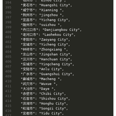
  "鄂州市": "Ezhou City",
394
  "黄石市": "Huangshi City",
395
  "咸宁市": "Xianning ",
396
  "荆州市": "jingzhou ",
397
  "宜昌市": "Yichang City",
398
  "随州市": "suizhou ",
399
  "丹江口市": "Danjiangkou City",
400
  "老河口市": "Laohekou City",
401
  "枣阳市": "Zaoyang City",
402
  "宜城市": "Yicheng City",
403
  "钟祥市": "Zhongxiang ",
404
  "京山市": "Jingshan City",
405
  "汉川市": "Hanchuan City",
406
  "应城市": "Yingcheng City",
407
  "安陆市": "Anlu City",
408
  "广水市": "Guangshui City",
409
  "麻城市": "Macheng ",
410
  "武穴市": "Wuxue ",
411
  "大冶市": "Daye ",
412
  "赤壁市": "Chibi City",
413
  "石首市": "Shishou City",
414
  "洪湖市": "Honghu City",
415
  "松滋市": "Songzi City",
416
  "宜都市": "Yidu City",
417