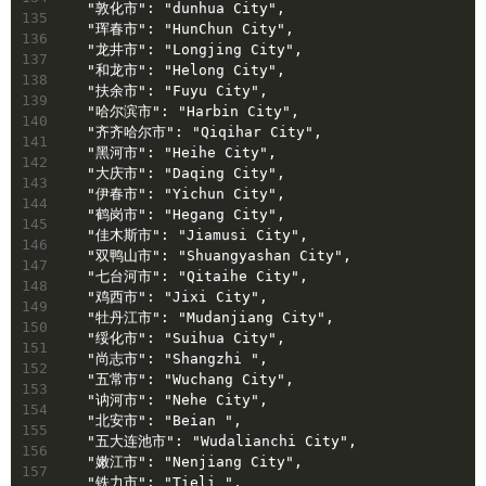
  "敦化市": "dunhua City",
135
  "珲春市": "HunChun City",
136
  "龙井市": "Longjing City",
137
  "和龙市": "Helong City",
138
  "扶余市": "Fuyu City",
139
  "哈尔滨市": "Harbin City",
140
  "齐齐哈尔市": "Qiqihar City",
141
  "黑河市": "Heihe City",
142
  "大庆市": "Daqing City",
143
  "伊春市": "Yichun City",
144
  "鹤岗市": "Hegang City",
145
  "佳木斯市": "Jiamusi City",
146
  "双鸭山市": "Shuangyashan City",
147
  "七台河市": "Qitaihe City",
148
  "鸡西市": "Jixi City",
149
  "牡丹江市": "Mudanjiang City",
150
  "绥化市": "Suihua City",
151
  "尚志市": "Shangzhi ",
152
  "五常市": "Wuchang City",
153
  "讷河市": "Nehe City",
154
  "北安市": "Beian ",
155
  "五大连池市": "Wudalianchi City",
156
  "嫩江市": "Nenjiang City",
157
  "铁力市": "Tieli ",