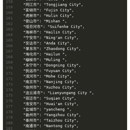
158
  "同江市": "Tongjiang City",
159
  "富锦市": "Fujin City",
160
  "虎林市": "Hulin City",
161
  "密山市": "Mishan ",
162
  "绥芬河市": "Suifenhe City",
163
  "海林市": "Hailin City",
164
  "宁安市": "Ning'an City",
165
  "安达市": "Anda City",
166
  "肇东市": "Zhaodong City",
167
  "海伦市": "Hailun ",
168
  "穆棱市": "Muling ",
169
  "东宁市": "Dongning City",
170
  "抚远市": "Fuyuan City",
171
  "漠河市": "Mohe City",
172
  "南京市": "Nanjing City",
173
  "徐州市": "Xuzhou City",
174
  "连云港市": "Lianyungang City ",
175
  "宿迁市": "Suqian City",
176
  "淮安市": "Huai'an City",
177
  "盐城市": "yancheng ",
178
  "扬州市": "Yangzhou City",
179
  "泰州市": "Taizhou City",
180
  "南通市": "Nantong City",
181