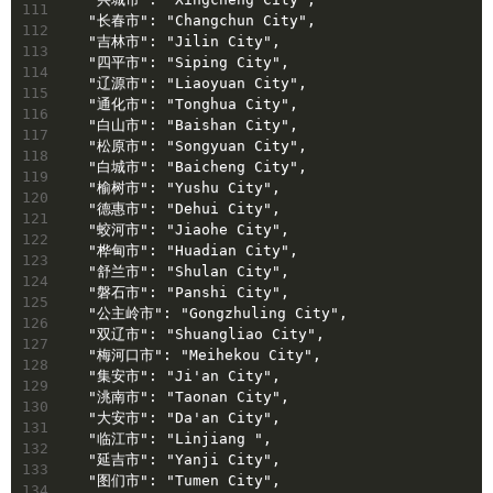
111
  "长春市": "Changchun City",
112
  "吉林市": "Jilin City",
113
  "四平市": "Siping City",
114
  "辽源市": "Liaoyuan City",
115
  "通化市": "Tonghua City",
116
  "白山市": "Baishan City",
117
  "松原市": "Songyuan City",
118
  "白城市": "Baicheng City",
119
  "榆树市": "Yushu City",
120
  "德惠市": "Dehui City",
121
  "蛟河市": "Jiaohe City",
122
  "桦甸市": "Huadian City",
123
  "舒兰市": "Shulan City",
124
  "磐石市": "Panshi City",
125
  "公主岭市": "Gongzhuling City",
126
  "双辽市": "Shuangliao City",
127
  "梅河口市": "Meihekou City",
128
  "集安市": "Ji'an City",
129
  "洮南市": "Taonan City",
130
  "大安市": "Da'an City",
131
  "临江市": "Linjiang ",
132
  "延吉市": "Yanji City",
133
  "图们市": "Tumen City",
134