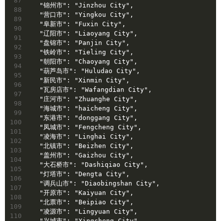
87
  "锦州市": "Jinzhou City",
88
  "营口市": "Yingkou City",
89
  "阜新市": "Fuxin City",
90
  "辽阳市": "Liaoyang City",
91
  "盘锦市": "Panjin City",
92
  "铁岭市": "Tieling City",
93
  "朝阳市": "Chaoyang City",
94
  "葫芦岛市": "Huludao City",
95
  "新民市": "Xinmin City",
96
  "瓦房店市": "Wafangdian City",
97
  "庄河市": "Zhuanghe City",
98
  "海城市": "haicheng City",
99
  "东港市": "donggang City",
100
  "凤城市": "Fengcheng City",
101
  "凌海市": "Linghai City",
102
  "北镇市": "Beizhen City",
103
  "盖州市": "Gaizhou City",
104
  "大石桥市": "Dashiqiao City",
105
  "灯塔市": "Dengta City",
106
  "调兵山市": "Diaobingshan City",
107
  "开原市": "Kaiyuan City",
108
  "北票市": "Beipiao City",
109
  "凌源市": "Lingyuan City",
110
  "兴城市": "Xingcheng City",