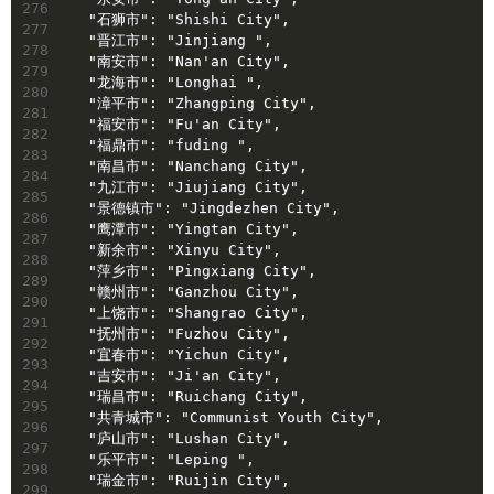
276
  "石狮市": "Shishi City",
277
  "晋江市": "Jinjiang ",
278
  "南安市": "Nan'an City",
279
  "龙海市": "Longhai ",
280
  "漳平市": "Zhangping City",
281
  "福安市": "Fu'an City",
282
  "福鼎市": "fuding ",
283
  "南昌市": "Nanchang City",
284
  "九江市": "Jiujiang City",
285
  "景德镇市": "Jingdezhen City",
286
  "鹰潭市": "Yingtan City",
287
  "新余市": "Xinyu City",
288
  "萍乡市": "Pingxiang City",
289
  "赣州市": "Ganzhou City",
290
  "上饶市": "Shangrao City",
291
  "抚州市": "Fuzhou City",
292
  "宜春市": "Yichun City",
293
  "吉安市": "Ji'an City",
294
  "瑞昌市": "Ruichang City",
295
  "共青城市": "Communist Youth City",
296
  "庐山市": "Lushan City",
297
  "乐平市": "Leping ",
298
  "瑞金市": "Ruijin City",
299