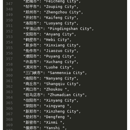
  "肥城市": "Feicheng City",
347
  "邹平市": "Zouping City",
348
  "郑州市": "Zhengzhou City",
349
  "开封市": "Kaifeng City",
350
  "洛阳市": "Luoyang City",
351
  "平顶山市": "Pingdingshan City",
352
  "安阳市": "Anyang City",
353
  "鹤壁市": "Hebi City",
354
  "新乡市": "Xinxiang City",
355
  "焦作市": "Jiaozuo City",
356
  "濮阳市": "Puyang City",
357
  "许昌市": "Xuchang City",
358
  "漯河市": "Luohe City",
359
  "三门峡市": "Sanmenxia City",
360
  "南阳市": "Nanyang City",
361
  "商丘市": "Shangqiu City",
362
  "周口市": "Zhoukou ",
363
  "驻马店市": "Zhumadian City",
364
  "信阳市": "Xinyang City",
365
  "荥阳市": "xingyang ",
366
  "新郑市": "Xinzheng City",
367
  "登封市": "Dengfeng ",
368
  "新密市": "Xinmi ",
369
  "偃师市": "Yanshi ",