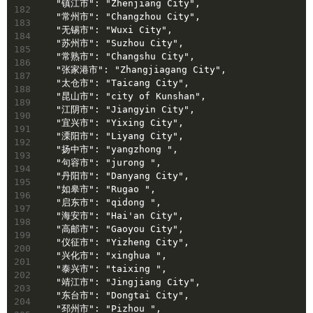
  "镇江市": "Zhenjiang City",
182
  "常州市": "Changzhou City",
183
  "无锡市": "Wuxi City",
184
  "苏州市": "Suzhou City",
185
  "常熟市": "Changshu City",
186
  "张家港市": "Zhangjiagang City",
187
  "太仓市": "Taicang City",
188
  "昆山市": "city of Kunshan",
189
  "江阴市": "Jiangyin City",
190
  "宜兴市": "Yixing City",
191
  "溧阳市": "Liyang City",
192
  "扬中市": "yangzhong ",
193
  "句容市": "jurong ",
194
  "丹阳市": "Danyang City",
195
  "如皋市": "Rugao ",
196
  "启东市": "qidong ",
197
  "海安市": "Hai'an City",
198
  "高邮市": "Gaoyou City",
199
  "仪征市": "Yizheng City",
200
  "兴化市": "xinghua ",
201
  "泰兴市": "taixing ",
202
  "靖江市": "Jingjiang City",
203
  "东台市": "Dongtai City",
204
  "邳州市": "Pizhou ",