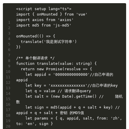
<script setup lang="ts">
import { onMounted } from 'vue'
import axios from 'axios'
1
import md5 from 'js-md5'
2
3
onMounted(() => {
4
  translate('我是测试字符串')
5
})
6
7
/** 单个翻译请求 */
8
function translate(value: string) {
9
  return new Promise(resolve => {
10
    let appid = '00000000000000'//自己申请的
11
appid
12
    let key = 'xxxxxxxxxxxxxxx'//自己申请的key
13
    let q = value // 请求翻译query
14
    let salt = (new Date).getTime() //     随机
15
数
16
    let sign = md5(appid + q + salt + key) // 
17
appid + q + salt + 密钥 的MD5值
18
    let params = { q, appid, salt, from: 'zh', 
19
to: 'en', sign }
20