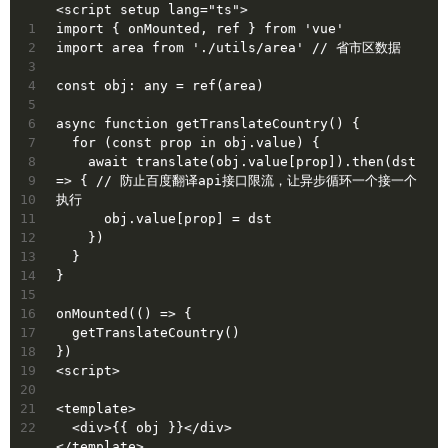
<script setup lang="ts">
1
import { onMounted, ref } from 'vue'
2
import area from './utils/area' // 省市区数据
3
4
const obj: any = ref(area)
5
6
async function getTranslateCountry() {
7
  for (const prop in obj.value) {
8
    await translate(obj.value[prop]).then(dst 
9
=> { // 防止百度翻译api接口限流，让异步循环一个接一个
10
执行
11
      obj.value[prop] = dst
12
    })
13
  }
14
}
15
16
onMounted(() => {
17
  getTranslateCountry()
18
}) 
19
<script>
20
21
<template>
22
  <div>{{ obj }}</div>
</template>