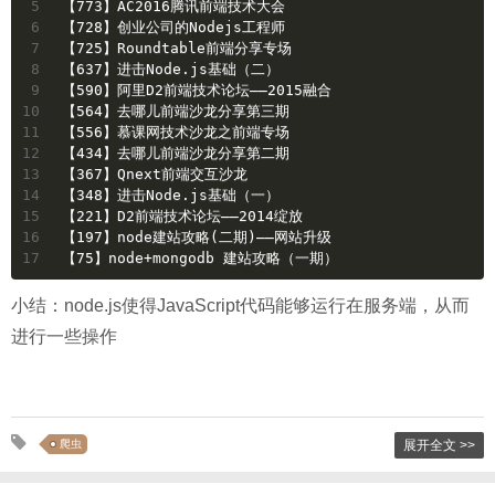
5
【773】AC2016腾讯前端技术大会
6
【728】创业公司的Nodejs工程师
7
【725】Roundtable前端分享专场
8
【637】进击Node.js基础（二）
9
【590】阿里D2前端技术论坛——2015融合
10
【564】去哪儿前端沙龙分享第三期
11
【556】慕课网技术沙龙之前端专场
12
【434】去哪儿前端沙龙分享第二期
13
【367】Qnext前端交互沙龙
14
【348】进击Node.js基础（一）
15
【221】D2前端技术论坛——2014绽放
16
【197】node建站攻略(二期)——网站升级
17
【75】node+mongodb 建站攻略（一期）
小结：node.js使得JavaScript代码能够运行在服务端，从而
进行一些操作
爬虫
展开全文 >>