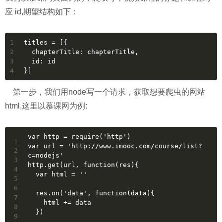
应 id,期望结构如下：
1
titles = [{
2
  chapterTitle: chapterTitle,
3
  id: id
4
}]
第一步，我们用node写一个请求，获取想要爬虫的网站
html,这里以慕课网为例:
var http = require('http')
1
var url = 'http://www.imooc.com/course/list?
2
c=nodejs'
3
http.get(url, function(res){
4
  var html = ''
5
6
  res.on('data', function(data){
7
    html += data
8
  })
9