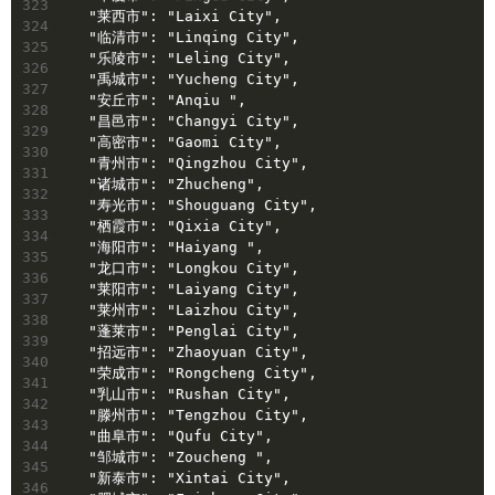
323
  "莱西市": "Laixi City",
324
  "临清市": "Linqing City",
325
  "乐陵市": "Leling City",
326
  "禹城市": "Yucheng City",
327
  "安丘市": "Anqiu ",
328
  "昌邑市": "Changyi City",
329
  "高密市": "Gaomi City",
330
  "青州市": "Qingzhou City",
331
  "诸城市": "Zhucheng",
332
  "寿光市": "Shouguang City",
333
  "栖霞市": "Qixia City",
334
  "海阳市": "Haiyang ",
335
  "龙口市": "Longkou City",
336
  "莱阳市": "Laiyang City",
337
  "莱州市": "Laizhou City",
338
  "蓬莱市": "Penglai City",
339
  "招远市": "Zhaoyuan City",
340
  "荣成市": "Rongcheng City",
341
  "乳山市": "Rushan City",
342
  "滕州市": "Tengzhou City",
343
  "曲阜市": "Qufu City",
344
  "邹城市": "Zoucheng ",
345
  "新泰市": "Xintai City",
346