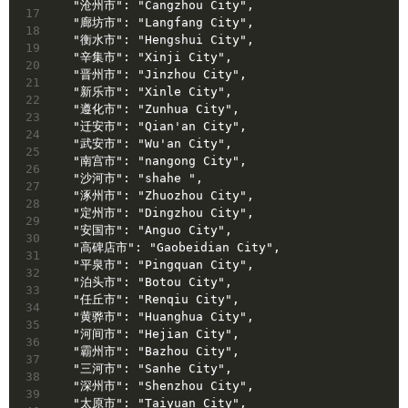
  "沧州市": "Cangzhou City",
17
  "廊坊市": "Langfang City",
18
  "衡水市": "Hengshui City",
19
  "辛集市": "Xinji City",
20
  "晋州市": "Jinzhou City",
21
  "新乐市": "Xinle City",
22
  "遵化市": "Zunhua City",
23
  "迁安市": "Qian'an City",
24
  "武安市": "Wu'an City",
25
  "南宫市": "nangong City",
26
  "沙河市": "shahe ",
27
  "涿州市": "Zhuozhou City",
28
  "定州市": "Dingzhou City",
29
  "安国市": "Anguo City",
30
  "高碑店市": "Gaobeidian City",
31
  "平泉市": "Pingquan City",
32
  "泊头市": "Botou City",
33
  "任丘市": "Renqiu City",
34
  "黄骅市": "Huanghua City",
35
  "河间市": "Hejian City",
36
  "霸州市": "Bazhou City",
37
  "三河市": "Sanhe City",
38
  "深州市": "Shenzhou City",
39
  "太原市": "Taiyuan City",