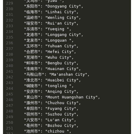
  "义乌市": "yiwu ",
229
  "东阳市": "Dongyang City",
230
  "临海市": "Linhai City",
231
  "温岭市": "Wenling City",
232
  "瑞安市": "Rui'an City",
233
  "乐清市": "Yueqing ",
234
  "龙港市": "Longgang City",
235
  "龙泉市": "Longquan ",
236
  "玉环市": "Yuhuan City",
237
  "合肥市": "Hefei City",
238
  "芜湖市": "Wuhu City",
239
  "蚌埠市": "Bengbu City",
240
  "淮南市": "Huainan City",
241
  "马鞍山市": "Ma'anshan City",
242
  "淮北市": "Huaibei City",
243
  "铜陵市": "tongling ",
244
  "安庆市": "Anqing City",
245
  "黄山市": "Mount Huangshan City",
246
  "滁州市": "Chuzhou City",
247
  "阜阳市": "Fuyang City",
248
  "宿州市": "Suzhou City",
249
  "六安市": "Lu'an City",
250
  "亳州市": "Bozhou City",
251
  "池州市": "chizhou ",
252