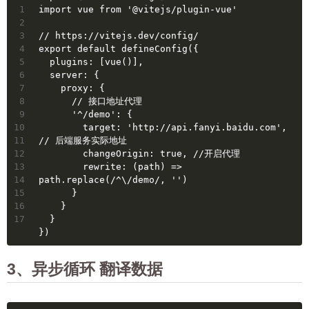
1
import vue from '@vitejs/plugin-vue'
2
3
// https://vitejs.dev/config/
4
export default defineConfig({
5
  plugins: [vue()],
6
  server: {
7
    proxy: {
8
      // 接口地址代理
9
      '^/demo': {
10
        target: 'http://api.fanyi.baidu.com', 
11
// 后端服务实际地址
12
        changeOrigin: true, //开启代理
13
        rewrite: (path) => 
14
path.replace(/^\/demo/, '')
15
      }
16
    }
17
  }
})
3、异步循环 翻译数据