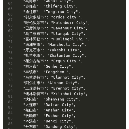
  "乌海市": "Wuhai City",
64
  "赤峰市": "Chifeng City",
65
  "通辽市": "Tongliao City",
66
  "鄂尔多斯市": "ordos city ",
67
  "呼伦贝尔市": "Hulunbuir City",
68
  "巴彦淖尔市": "Bayannur City",
69
  "乌兰察布市": "Ulanqab City",
70
  "霍林郭勒市": "Huolingol Shi ",
71
  "满洲里市": "Manzhouli City",
72
  "牙克石市": "Yakeshi City",
73
  "扎兰屯市": "Zhalantun City",
74
  "额尔古纳市": "Ergun City ",
75
  "根河市": "Genhe City",
76
  "丰镇市": "Fengzhen ",
77
  "乌兰浩特市": "Ulanhot City",
78
  "阿尔山市": "Alshan City",
79
  "二连浩特市": "Erenhot City",
80
  "锡林浩特市": "Xilinhot City",
81
  "沈阳市": "Shenyang City",
82
  "大连市": "Dalian City",
83
  "鞍山市": "Anshan City",
84
  "抚顺市": "Fushun City",
85
  "本溪市": "Benxi City",
86
  "丹东市": "Dandong City",